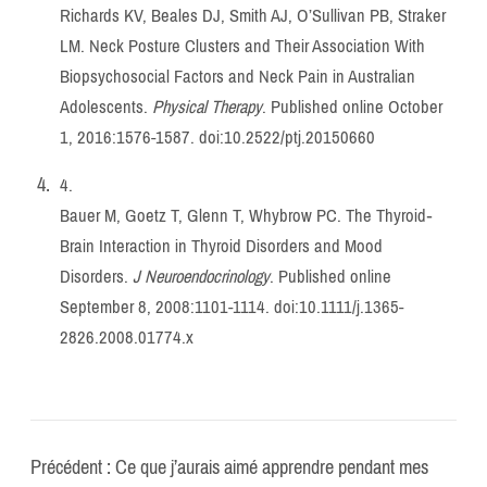
Richards KV, Beales DJ, Smith AJ, O’Sullivan PB, Straker
LM. Neck Posture Clusters and Their Association With
Biopsychosocial Factors and Neck Pain in Australian
Adolescents.
Physical Therapy
. Published online October
1, 2016:1576-1587. doi:
10.2522/ptj.20150660
4.
Bauer M, Goetz T, Glenn T, Whybrow PC. The Thyroid‐
Brain Interaction in Thyroid Disorders and Mood
Disorders.
J Neuroendocrinology
. Published online
September 8, 2008:1101-1114. doi:
10.1111/j.1365-
2826.2008.01774.x
Précédent :
Ce que j’aurais aimé apprendre pendant mes