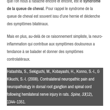
que l’on nous a rabâché encore et encore, est le
syndrome
de la queue de cheval
. Pour rappel le syndrome de la
queue de cheval est souvent issu d’une hernie et déclenche
des symptômes bilatéraux.
Mais en plus, au-delà de ce raisonnement simpliste, la neuro-
inflammation qui contribue aux symptômes douloureux a
tendance à se balader et donner des symptômes
controlatéraux.
Hatashita, S., Sekiguchi, M., Kobayashi, H., Konno, S.-I., &
Kikuchi, S.-I. (2008). Contralateral neuropathic pain and
neuropathology in dorsal root ganglion and spinal cord
following hemilateral nerve injury in rats.
Spine
,
33
(12),
1344–1351.