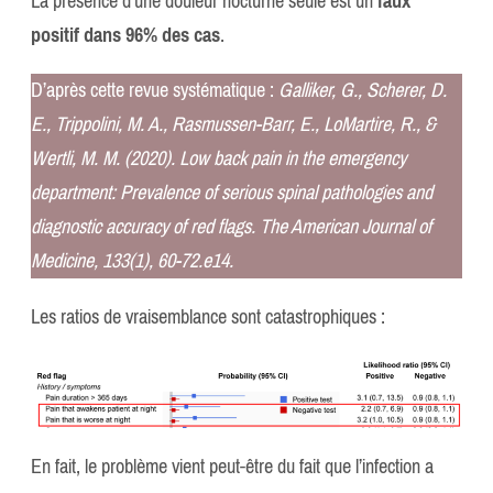
La présence d’une douleur nocturne seule est un
faux
positif dans 96% des cas
.
D’après cette revue systématique :
Galliker, G., Scherer, D.
E., Trippolini, M. A., Rasmussen-Barr, E., LoMartire, R., &
Wertli, M. M. (2020). Low back pain in the emergency
department: Prevalence of serious spinal pathologies and
diagnostic accuracy of red flags. The American Journal of
Medicine, 133(1), 60-72.e14.
Les ratios de vraisemblance sont catastrophiques :
En fait, le problème vient peut-être du fait que l’infection a