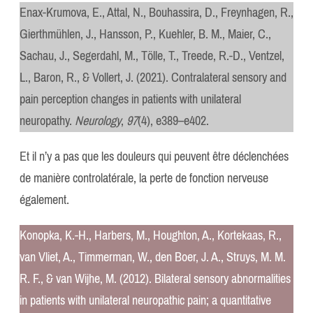
Enax-Krumova, E., Attal, N., Bouhassira, D., Freynhagen, R.,
Gierthmühlen, J., Hansson, P., Kuehler, B. M., Maier, C.,
Sachau, J., Segerdahl, M., Tölle, T., Treede, R.-D., Ventzel,
L., Baron, R., & Vollert, J. (2021). Contralateral sensory and
pain perception changes in patients with unilateral
neuropathy.
Neurology
,
97
(4), e389–e402.
Et il n’y a pas que les douleurs qui peuvent être déclenchées
de manière controlatérale, la perte de fonction nerveuse
également.
Konopka, K.-H., Harbers, M., Houghton, A., Kortekaas, R.,
van Vliet, A., Timmerman, W., den Boer, J. A., Struys, M. M.
R. F., & van Wijhe, M. (2012). Bilateral sensory abnormalities
in patients with unilateral neuropathic pain; a quantitative