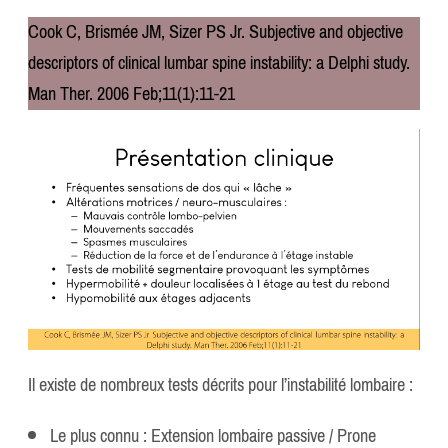
Cook C, Brismée JM, Sizer PS Jr. Subjective and objective
descriptors of clinical lumbar spine instability: a Delphi study.
Man Ther. 2006 Feb;11(1):11-21
Il existe de nombreux tests décrits pour l’instabilité lombaire :
Le plus connu : Extension lombaire passive / Prone