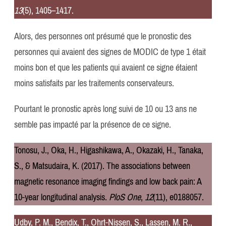
13
(5), 1405–1417.
Alors, des personnes ont présumé que le pronostic des
personnes qui avaient des signes de MODIC de type 1 était
moins bon et que les patients qui avaient ce signe étaient
moins satisfaits par les traitements conservateurs.
Pourtant le pronostic après long suivi de 10 ou 13 ans ne
semble pas impacté par la présence de ce signe.
Tonosu, J., Oka, H., Higashikawa, A., Okazaki, H., Tanaka,
S., & Matsudaira, K. (2017). The associations between
magnetic resonance imaging findings and low back pain: A
10-year longitudinal analysis.
PloS One
,
12
(11), e0188057.
Udby, P. M., Bendix, T., Ohrt-Nissen, S., Lassen, M. R.,