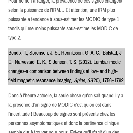
Pour ne rien arranger, la prévalence de ces signes changent
selon la puissance de l’IRM… Et attention, une IRM plus
puissante a tendance à sous-estimer les MODIC de type 1
tandis qu’une moins puissante sous-estime les MODIC de
type 2.
Bendix, T., Sorensen, J. S., Henriksson, G. A. C., Bolstad, J.
E., Narvestad, E. K., & Jensen, T. S. (2012). Lumbar modic
changes-a comparison between findings at low- and high-
field magnetic resonance imaging.
Spine
,
37
(20), 1756–1762.
Donc à l’heure actuelle, la seule chose qu’on sait quand il y a
la présence d’un signe de MODIC c’est qu’on est dans
l’incertitude ! Beaucoup de signes sont présents chez les
personnes asymptomatiques et donc la pertinence clinique
semble dur à trouver pour nous. Est-ce qu’il s’agit d’un des