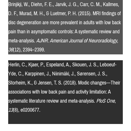
Brinjikji, W., Diehn, F. E., Jarvik, J. G., Carr, C. M., Kallmes,
D. F., Murad, M. H., & Luetmer, P. H. (2015). MRI findings of
disc degeneration are more prevalent in adults with low back
pain than in asymptomatic controls: A systematic review and
meta-analysis.
AJNR. American Journal of Neuroradiology
,
36
(12), 2394–2399.
Herlin, C., Kjaer, P., Espeland, A., Skouen, J. S., Leboeuf-
Yde, C., Karppinen, J., Niinimäki, J., Sørensen, J. S.,
Storheim, K., & Jensen, T. S. (2018). Modic changes—Their
associations with low back pain and activity limitation: A
systematic literature review and meta-analysis.
PloS One
,
13
(8), e0200677.