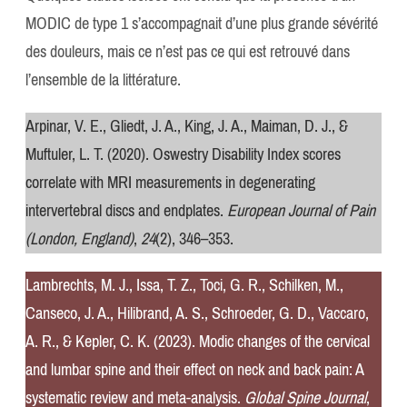
MODIC de type 1 s’accompagnait d’une plus grande sévérité
des douleurs, mais ce n’est pas ce qui est retrouvé dans
l’ensemble de la littérature.
Arpinar, V. E., Gliedt, J. A., King, J. A., Maiman, D. J., &
Muftuler, L. T. (2020). Oswestry Disability Index scores
correlate with MRI measurements in degenerating
intervertebral discs and endplates.
European Journal of Pain
(London, England)
,
24
(2), 346–353.
Lambrechts, M. J., Issa, T. Z., Toci, G. R., Schilken, M.,
Canseco, J. A., Hilibrand, A. S., Schroeder, G. D., Vaccaro,
A. R., & Kepler, C. K. (2023). Modic changes of the cervical
and lumbar spine and their effect on neck and back pain: A
systematic review and meta-analysis.
Global Spine Journal
,