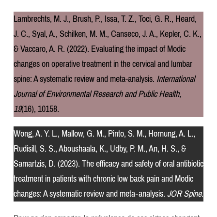
Lambrechts, M. J., Brush, P., Issa, T. Z., Toci, G. R., Heard,
J. C., Syal, A., Schilken, M. M., Canseco, J. A., Kepler, C. K.,
& Vaccaro, A. R. (2022). Evaluating the impact of Modic
changes on operative treatment in the cervical and lumbar
spine: A systematic review and meta-analysis.
International
Journal of Environmental Research and Public Health
,
19
(16), 10158.
Wong, A. Y. L., Mallow, G. M., Pinto, S. M., Hornung, A. L.,
Rudisill, S. S., Aboushaala, K., Udby, P. M., An, H. S., &
Samartzis, D. (2023). The efficacy and safety of oral antibiotic
treatment in patients with chronic low back pain and Modic
changes: A systematic review and meta‐analysis.
JOR Spine
.