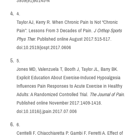
3959(91)90145-N
4.
Taylor AJ, Kerry R. When Chronic Pain Is Not “Chronic
Pain”: Lessons From 3 Decades of Pain.
J Orthop Sports
Phys Ther
. Published online August 2017:515-517.
doi:
10.2519/jospt.2017.0606
5.
Jones MD, Valenzuela T, Booth J, Taylor JL, Barry BK.
Explicit Education About Exercise-Induced Hypoalgesia
Influences Pain Responses to Acute Exercise in Healthy
Adults: A Randomized Controlled Trial.
The Journal of Pain
.
Published online November 2017:1409-1416.
doi:
10.1016/j.jpain.2017.07.006
6.
Cerritelli F, Chiacchiaretta P, Gambi F, Ferretti A. Effect of