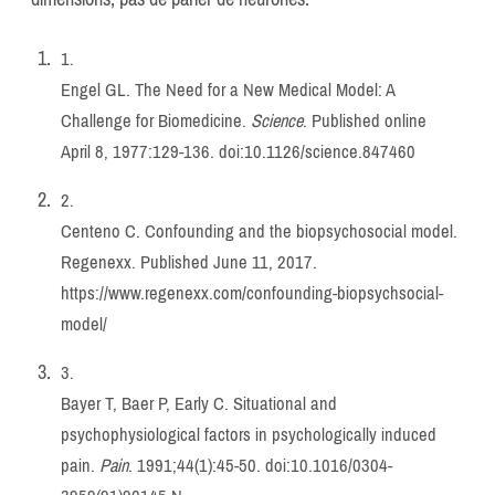
1.
Engel GL. The Need for a New Medical Model: A
Challenge for Biomedicine.
Science
. Published online
April 8, 1977:129-136. doi:
10.1126/science.847460
2.
Centeno C. Confounding and the biopsychosocial model.
Regenexx. Published June 11, 2017.
https://www.regenexx.com/confounding-biopsychsocial-
model/
3.
Bayer T, Baer P, Early C. Situational and
psychophysiological factors in psychologically induced
pain.
Pain
. 1991;44(1):45-50. doi:
10.1016/0304-