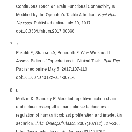
Continuous Touch on Brain Functional Connectivity Is
Modified by the Operator’s Tactile Attention.
Front Hum
Neurosci
. Published online July 20, 2017.
doi:
10.3389/fnhum.2017.00368
7.
Frisaldi E, Shaibani A, Benedetti F. Why We should
Assess Patients’ Expectations in Clinical Trials.
Pain Ther
.
Published online May 5, 2017:107-110.
doi:
10.1007/s40122-017-0071-8
8.
Meltzer K, Standley P. Modeled repetitive motion strain
and indirect osteopathic manipulative techniques in
regulation of human fibroblast proliferation and interleukin
secretion.
J Am Osteopath Assoc
. 2007;107(12):527-536.
https://www.ncbi.nlm.nih.gov/pubmed/18178762