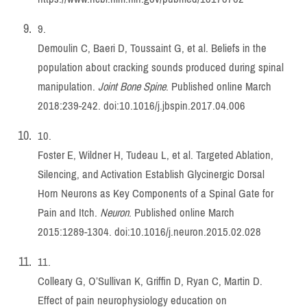
9.
Demoulin C, Baeri D, Toussaint G, et al. Beliefs in the
population about cracking sounds produced during spinal
manipulation.
Joint Bone Spine
. Published online March
2018:239-242. doi:
10.1016/j.jbspin.2017.04.006
10.
Foster E, Wildner H, Tudeau L, et al. Targeted Ablation,
Silencing, and Activation Establish Glycinergic Dorsal
Horn Neurons as Key Components of a Spinal Gate for
Pain and Itch.
Neuron
. Published online March
2015:1289-1304. doi:
10.1016/j.neuron.2015.02.028
11.
Colleary G, O’Sullivan K, Griffin D, Ryan C, Martin D.
Effect of pain neurophysiology education on