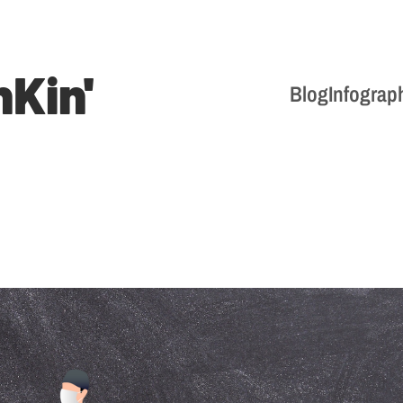
nKin'
Blog
Infograp